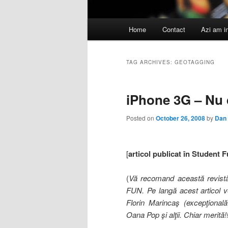
Main
Home
Contact
Azi am i
menu
TAG ARCHIVES:
GEOTAGGING
iPhone 3G – Nu 
Posted on
October 26, 2008
by
Dan
[
articol publicat în Student 
(
Vă recomand această revistă, 
FUN. Pe langă acest articol veţ
Florin Marincaş (excepţională
Oana Pop şi alţii. Chiar merită!!