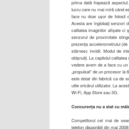
prima dată frapează aspectul. 
lucru care nu mai miră când es
face nu doar uşor de folosit ci
Acesta are înglobaţi senzori 
calitatea imaginilor afişate ci
senzorul de proximitate sting
prezenţa accelerometrului (de ex
stârnesc invidii. Modul de int
obişnuiţi. La capitolul calitate
vedere avem de a face cu un e
„propulsat” de un procesor la 6
este dotat din fabrică ca de 
utile oricărui utilizator. La a
Wi-Fi, App Store sau 3G.
Concurenţa nu a stat cu mâin
Competitorul cel mai de sea
telefon disponibil din mai 2008