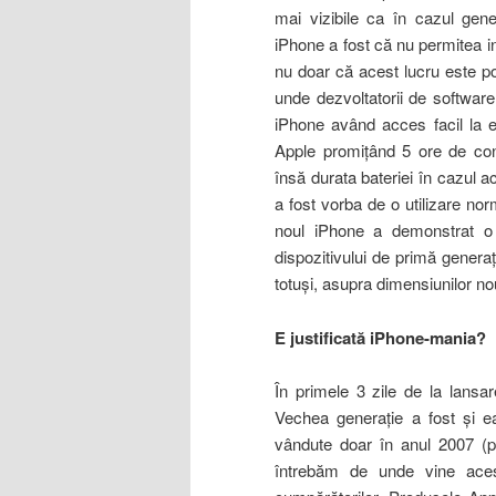
mai vizibile ca în cazul gen
iPhone a fost că nu permitea ins
nu doar că acest lucru este po
unde dezvoltatorii de software î
iPhone având acces facil la el
Apple promiţând 5 ore de conv
însă durata bateriei în cazul a
a fost vorba de o utilizare nor
noul iPhone a demonstrat 
dispozitivului de primă genera
totuşi, asupra dimensiunilor no
E justificată iPhone-mania
?
În primele 3 zile de la lans
Vechea generaţie a fost şi e
vândute doar în anul 2007 (p
întrebăm de unde vine ace