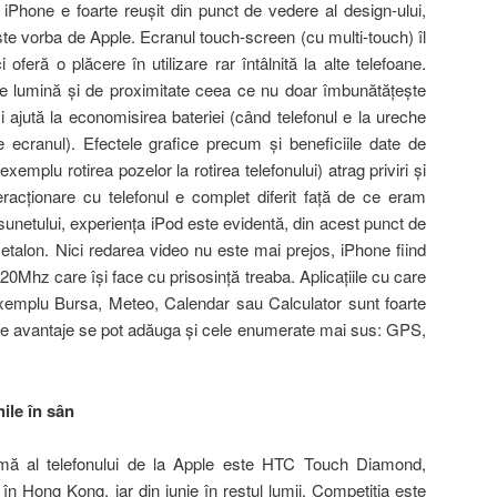
iPhone e foarte reuşit din punct de vedere al design-ului,
te vorba de Apple. Ecranul touch-screen (cu multi-touch) îl
 oferă o plăcere în utilizare rar întâlnită la alte telefoane.
de lumină şi de proximitate ceea ce nu doar îmbunătăţeşte
 şi ajută la economisirea bateriei (când telefonul e la ureche
e ecranul). Efectele grafice precum şi beneficiile date de
emplu rotirea pozelor la rotirea telefonului) atrag priviri şi
eracţionare cu telefonul e complet diferit faţă de ce eram
a sunetului, experienţa iPod este evidentă, din acest punct de
talon. Nici redarea video nu este mai prejos, iPhone fiind
20Mhz care îşi face cu prisosinţă treaba. Aplicaţiile cu care
exemplu Bursa, Meteo, Calendar sau Calculator sunt foarte
ceste avantaje se pot adăuga şi cele enumerate mai sus: GPS,
ile în sân
mă al telefonului de la Apple este HTC Touch Diamond,
 în Hong Kong, iar din iunie în restul lumii. Competiţia este