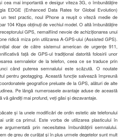
i cea mai importantă e desigur viteza 3G, o îmbunătăţire
logia EDGE (Enhanced Data Rates for Global Evolution)
 un test practic, noul iPhone a reuşit o viteză medie de
oar 104 Kbps obţinuţi de vechiul model. O altă îmbunătăţire
 receptorului GPS, nemaifiind nevoie de achiziţionarea unui
Phone ridică miza prin utilizarea A-GPS-ului (Assisted GPS).
 iniţial doar de către sistemul american de urgenţe 911,
ificativă faţă de GPS-ul tradiţional datorită folosirii unor
esarea semnalelor de la telefon, ceea ce se traduce prin
atunci când puterea semnalului este scăzută. O noutate
rtul pentru geotagging. Această funcţie salvează împreună
 coordonatele geografice preluate de la GPS, alături de alte
itudinea. Pe lângă numeroasele avantaje aduse de această
ă vă gândiţi mai profund, veţi găsi şi dezavantaje.
ăcate şi la unele modificări de ordin estetic ale telefonului
ai urât ca primul. Este vorba de utilizarea plasticului în
une argumentată prin necesitatea îmbunătăţirii semnalului.
rem de greu de curăţat şi în plus urmele degetelor sunt mult