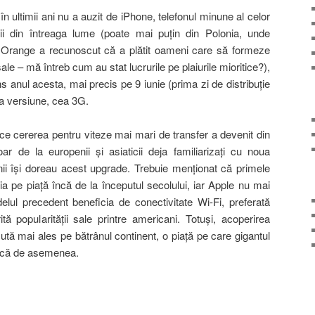
 în ultimii ani nu a auzit de iPhone, telefonul minune al celor
ii din întreaga lume (poate mai puţin din Polonia, unde
ă Orange a recunoscut că a plătit oameni care să formeze
ale – mă întreb cum au stat lucrurile pe plaiurile mioritice?),
ns anul acesta, mai precis pe 9 iunie (prima zi de distribuţie
oua versiune, cea 3G.
e cererea pentru viteze mai mari de transfer a devenit din
 de la europenii şi asiaticii deja familiarizaţi cu noua
nii îşi doreau acest upgrade. Trebuie menţionat că primele
ia pe piaţă încă de la începutul secolului, iar Apple nu mai
ul precedent beneficia de conectivitate Wi-Fi, preferată
ită popularităţii sale printre americani. Totuşi, acoperirea
ută mai ales pe bătrânul continent, o piaţă pe care gigantul
scă de asemenea.