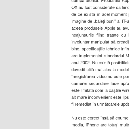
cumpărătorilor. Produsele Ap
OX au fost considerate ca fiind
de ce exista în acel moment p
imagine de „băieţi buni” ai IT
aceea produsele Apple au avut
neajunsurile fiind tratate c
involuntar manipulat să creadă
bine, specificaţiile tehnice in
are implementat standardul M
anul 2002. Nu există posibilitat
dovedit utilă mai ales la mod
înregistrarea video nu este po
camerei secundare face aproap
este limitată doar la căştile wir
alt mare inconvenient este lip
fi remediat în următoarele upda
Nu este corect însă să enumer
media, iPhone are totuşi multe