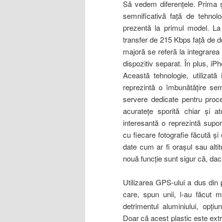
Să vedem diferenţele. Prima ş
semnificativă faţă de tehno
prezentă la primul model. La
transfer de 215 Kbps faţă de d
majoră se referă la integrarea
dispozitiv separat. În plus, i
Această tehnologie, utilizată
reprezintă o îmbunătăţire semn
servere dedicate pentru proc
acurateţe sporită chiar şi 
interesantă o reprezintă supo
cu fiecare fotografie făcută şi
date cum ar fi oraşul sau alt
nouă funcţie sunt sigur că, dac
Utilizarea GPS-ului a dus din p
care, spun unii, l-au făcut m
detrimentul aluminiului, opţi
Doar că acest plastic este ext