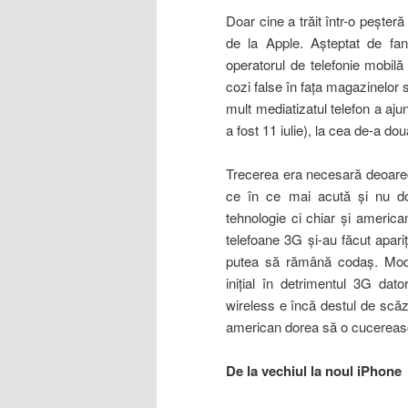
Doar cine a trăit într-o peşteră
de la Apple. Aşteptat de fan
operatorul de telefonie mobil
cozi false în faţa magazinelor s
mult mediatizatul telefon a aju
a fost 11 iulie), la cea de-a d
Trecerea era necesară deoarec
ce în ce mai acută şi nu doar
tehnologie ci chiar şi america
telefoane 3G şi-au făcut apariţ
putea să rămână codaş. Model
iniţial în detrimentul 3G dator
wireless e încă destul de scăz
american dorea să o cucerea
De la vechiul la noul iPhone