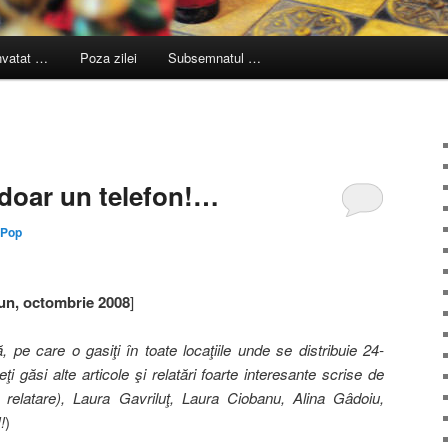
nvatat …
Poza zilei
Subsemnatul …
doar un telefon!…
 Pop
Fun, octombrie 2008
]
pe care o gasiţi în toate locaţiile unde se distribuie 24-
i găsi alte articole şi relatări foarte interesante scrise de
 relatare), Laura Gavriluţ, Laura Ciobanu, Alina Gâdoiu,
!
)