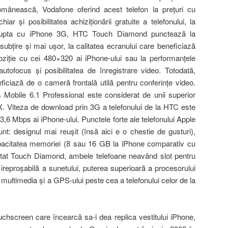
mânească, Vodafone oferind acest telefon la preţuri cu
iar şi posibilitatea achiziţionării gratuite a telefonului, la
În lupta cu iPhone 3G, HTC Touch Diamond punctează la
 subţire şi mai uşor, la calitatea ecranului care beneficiază
ziţie cu cei 480×320 ai iPhone-ului sau la performanţele
ofocus şi posibilitatea de înregistrare video. Totodată,
ficiază de o cameră frontală utilă pentru conferinţe video.
Mobile 6.1 Professional este considerat de unii superior
 Viteza de download prin 3G a telefonului de la HTC este
3,6 Mbps ai iPhone-ului. Punctele forte ale telefonului Apple
t: designul mai reuşit (însă aici e o chestie de gusturi),
apacitatea memoriei (8 sau 16 GB la iPhone comparativ cu
tat Touch Diamond, ambele telefoane neavând slot pentru
 ireproşabilă a sunetului, puterea superioară a procesorului
multimedia şi a GPS-ului peste cea a telefonului celor de la
ouchscreen care încearcă sa-i dea replica vestitului iPhone,