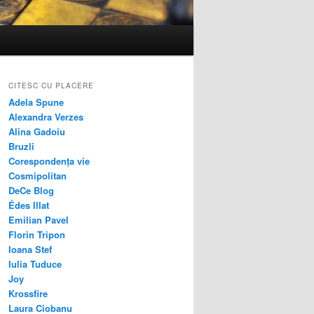
CITESC CU PLACERE
Adela Spune
Alexandra Verzes
Alina Gadoiu
Bruzli
Corespondența vie
Cosmipolitan
DeCe Blog
Édes Illat
Emilian Pavel
Florin Tripon
Ioana Stef
Iulia Tuduce
Joy
Krossfire
Laura Ciobanu