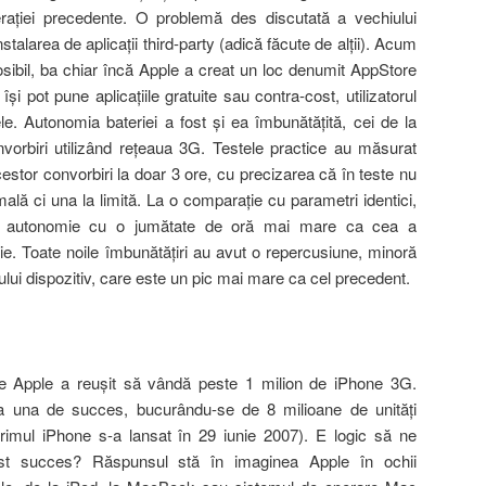
eraţiei precedente. O problemă des discutată a vechiului
talarea de aplicaţii third-party (adică făcute de alţii). Acum
sibil, ba chiar încă Apple a creat un loc denumit AppStore
şi pot pune aplicaţiile gratuite sau contra-cost, utilizatorul
e. Autonomia bateriei a fost şi ea îmbunătăţită, cei de la
orbiri utilizând reţeaua 3G. Testele practice au măsurat
cestor convorbiri la doar 3 ore, cu precizarea că în teste nu
mală ci una la limită. La o comparaţie cu parametri identici,
o autonomie cu o jumătate de oră mai mare ca cea a
ţie. Toate noile îmbunătăţiri au avut o repercusiune, minoră
ului dispozitiv, care este un pic mai mare ca cel precedent.
are Apple a reuşit să vândă peste 1 milion de iPhone 3G.
a una de succes, bucurându-se de 8 milioane de unităţi
rimul iPhone s-a lansat în 29 iunie 2007). E logic să ne
st succes
?
Răspunsul stă în imaginea Apple în ochii