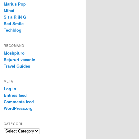
Marius Pop
Mihai
S t a R iN G
Sad Smile
Techblog
RECOMAND
Moshpit.ro
Sejururi vacante
Travel Guides
META
Log in
Entries feed
Comments feed
WordPress.org
CATEGORII
Categorii