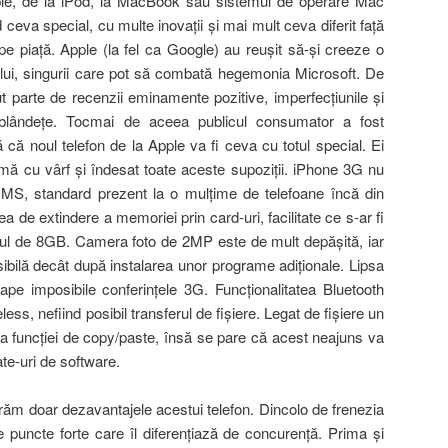
ple, de la iPod, la MacBook sau sistemul de operare Mac
 ceva special, cu multe inovaţii şi mai mult ceva diferit faţă
e piaţă. Apple (la fel ca Google) au reuşit să-şi creeze o
-ului, singurii care pot să combată hegemonia Microsoft. De
 parte de recenzii eminamente pozitive, imperfecţiunile şi
u blândeţe. Tocmai de aceea publicul consumator a fost
 că noul telefon de la Apple va fi ceva cu totul special. Ei
firmă cu vârf şi îndesat toate aceste supoziţii. iPhone 3G nu
MS, standard prezent la o mulţime de telefoane încă din
ea de extindere a memoriei prin card-uri, facilitate ce s-ar fi
elul de 8GB. Camera foto de 2MP este de mult depăşită, iar
sibilă decât după instalarea unor programe adiţionale. Lipsa
e imposibile conferinţele 3G. Funcţionalitatea Bluetooth
eless, nefiind posibil transferul de fişiere. Legat de fişiere un
sa funcţiei de copy/paste, însă se pare că acest neajuns va
te-uri de software.
ăm doar dezavantajele acestui telefon. Dincolo de frenezia
 puncte forte care îl diferenţiază de concurenţă. Prima şi