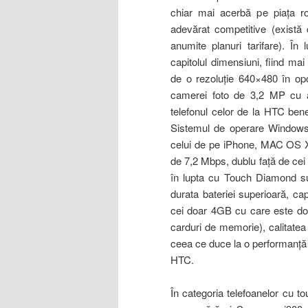
chiar mai acerbă pe piaţa ro
adevărat competitive (există ch
anumite planuri tarifare). 
capitolul dimensiuni, fiind mai
de o rezoluţie 640×480 în opo
camerei foto de 3,2 MP cu aut
telefonul celor de la HTC bene
Sistemul de operare Windows 
celui de pe iPhone, MAC OS X.
de 7,2 Mbps, dublu faţă de cei 
în lupta cu Touch Diamond sun
durata bateriei superioară, c
cei doar 4GB cu care este do
carduri de memorie), calitatea
ceea ce duce la o performanţă 
HTC.
În categoria telefoanelor cu t