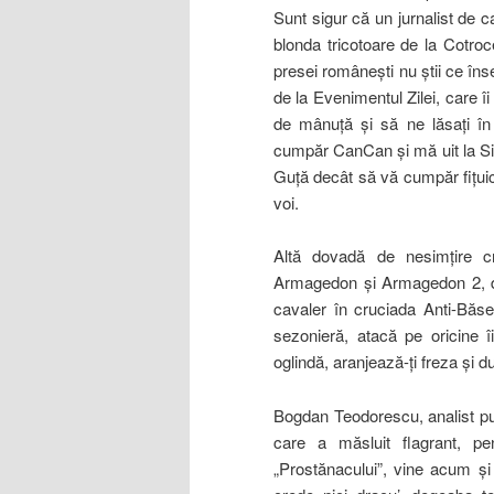
Sunt sigur că un jurnalist de ca
blonda tricotoare de la Cotroc
presei româneşti nu ştii ce î
de la Evenimentul Zilei, care î
de mânuţă şi să ne lăsaţi în
cumpăr CanCan şi mă uit la Sim
Guţă decât să vă cumpăr fiţuici
voi.
Altă dovadă de nesimţire cr
Armagedon şi Armagedon 2, du
cavaler în cruciada Anti-Băse
sezonieră, atacă pe oricine î
oglindă, aranjează-ţi freza şi du
Bogdan Teodorescu, analist pup
care a măsluit flagrant, pe
„Prostănacului”, vine acum şi 