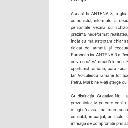
Aseară la ANTENA 3, o gloată 
comunistul, informator al secu
penibilitate vecină cu schizo
prezintă nedeformat realitate
încât eu mă aşteptam chiar să
ridicat de armată şi execut
European iar ANTENA 3 a făcut 
cuiva o să vă creadă lumea. Pâ
oportunist rămâne, care zboar
Iar Voiculescu rămâne tot ace
Petru. Mai bine v-aţi şterge cu
Cu distincţia „Sugativa Nr. 1
prezentator tv pe care ochii m
mingi că aveai mai mare succe
echitabil, imparţial, un factor
întreagă se compromite prin at