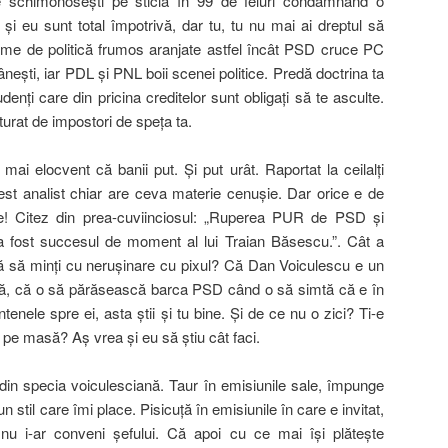
e schimonoseşti pe sticlă în 99 de feluri condamnând o
 şi eu sunt total împotrivă, dar tu, tu nu mai ai dreptul să
eme de politică frumos aranjate astfel încât PSD cruce PC
omâneşti, iar PDL şi PNL boii scenei politice. Predă doctrina ta
udenţi care din pricina creditelor sunt obligaţi să te asculte.
urat de impostori de speţa ta.
i elocvent că banii put. Şi put urât. Raportat la ceilalţi
st analist chiar are ceva materie cenuşie. Dar orice e de
! Citez din prea-cuviinciosul: „Ruperea PUR de PSD şi
a fost succesul de moment al lui Traian Băsescu.”. Cât a
tă să minţi cu neruşinare cu pixul? Că Dan Voiculescu e un
să, că o să părăsească barca PSD când o să simtă că e în
tenele spre ei, asta ştii şi tu bine. Şi de ce nu o zici? Ti-e
 pe masă? Aş vrea şi eu să ştiu cât faci.
in specia voiculesciană. Taur în emisiunile sale, împunge
n stil care îmi place. Pisicuţă în emisiunile în care e invitat,
 i-ar conveni şefului. Că apoi cu ce mai îşi plăteşte