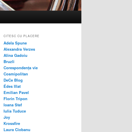
CITESC CU PLACERE
Adela Spune
Alexandra Verzes
Alina Gadoiu
Bruzli
Corespondența vie
Cosmipolitan
DeCe Blog
Édes Illat
Emilian Pavel
Florin Tripon
Ioana Stef
Iulia Tuduce
Joy
Krossfire
Laura Ciobanu