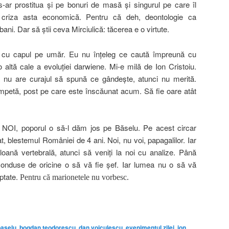
s-ar prostitua şi pe bonuri de masă şi singurul pe care îl
 criza asta economică. Pentru că deh, deontologie ca
bani. Dar să ştii ceva Mirciulică: tăcerea e o virtute.
ist cu capul pe umăr. Eu nu înţeleg ce caută împreună cu
 altă cale a evoluţiei darwiene. Mi-e milă de Ion Cristoiu.
 nu are curajul să spună ce gândeşte, atunci nu merită.
ompetă, post pe care este înscăunat acum. Să fie oare atât
r”. NOI, poporul o să-l dăm jos pe Băselu. Pe acest circar
t, blestemul României de 4 ani. Noi, nu voi, papagalilor. Iar
ană vertebrală, atunci să veniţi la noi cu analize. Până
 conduse de oricine o să vă fie şef. Iar lumea nu o să vă
eptate.
Pentru că marionetele nu vorbesc.
on
are
baselu
,
bogdan teodorescu
,
dan voiculescu
,
evenimentul zilei
,
ion