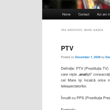
Main
Home
Contact
Azi am i
menu
TAG ARCHIVES:
MIHAI GADEA
PTV
Posted on
December 1, 2008
by
Da
Definiţie:
PTV (Prostituţia TV) 
care nişte „
anal
işti” consacraţ
cel Mare îşi încalcă orice m
telespectatorilor.
Înrudit cu PPS (Prostituţia Pres
Exemplu: