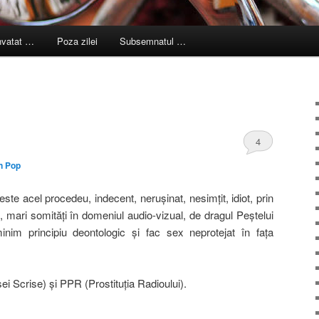
nvatat …
Poza zilei
Subsemnatul …
4
n Pop
este acel procedeu, indecent, neruşinat, nesimţit, idiot, prin
i, mari somităţi în domeniul audio-vizual, de dragul Peştelui
inim principiu deontologic şi fac sex neprotejat în faţa
ei Scrise) şi PPR (Prostituţia Radioului).