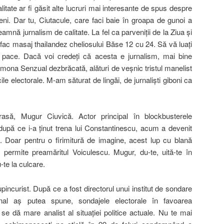
litate ar fi găsit alte lucruri mai interesante de spus despre
eni. Dar tu, Ciutacule, care faci baie în groapa de gunoi a
nseamnă
jurnalism de calitate. La fel ca parveniţii de la Ziua şi
i fac masaj thailandez cheliosului Băse 12 cu 24. Să vă luaţi
 pace. Dacă voi credeţi că acesta e jurnalism, mai bine
ona Senzual dezbrăcată, alături de veşnic tristul manelist
le electorale. M-am săturat de lingăi, de jurnalişti giboni ca
asă, Mugur Ciuvică. Actor principal în blockbusterele
pă ce i-a ţinut trena lui Constantinescu, acum a devenit
. Doar pentru o firimitură de imagine, acest lup cu blană
i permite preamăritul Voiculescu. Mugur, du-te, uită-te în
-te la culcare.
incurist. După ce a fost directorul unui institut de sondare
nal aş putea spune, sondajele electorale în favoarea
se dă mare analist al situaţiei politice actuale. Nu te mai