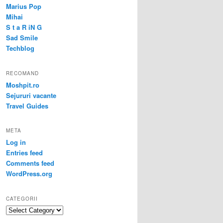
Marius Pop
Mihai
S t a R iN G
Sad Smile
Techblog
RECOMAND
Moshpit.ro
Sejururi vacante
Travel Guides
META
Log in
Entries feed
Comments feed
WordPress.org
CATEGORII
Categorii