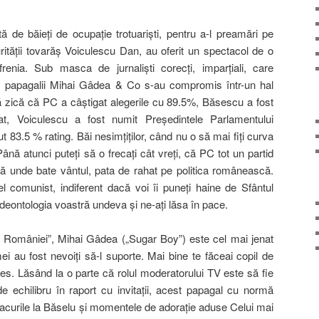
de băieţi de ocupaţie trotuarişti, pentru a-l preamări pe
rităţii tovarăş Voiculescu Dan, au oferit un spectacol de o
frenia. Sub masca de jurnalişti corecţi, imparţiali, care
a, papagalii Mihai Gâdea & Co s-au compromis într-un hal
 zică că PC a câştigat alegerile cu 89.5%, Băsescu a fost
at, Voiculescu a fost numit Preşedintele Parlamentului
83.5 % rating. Băi nesimţiţilor, când nu o să mai fiţi curva
nă atunci puteţi să o frecaţi cât vreţi, că PC tot un partid
ă unde bate vântul, pata de rahat pe politica românească.
l comunist, indiferent dacă voi îi puneţi haine de Sfântul
 deontologia voastră undeva şi ne-aţi lăsa în pace.
 a României”, Mihai Gâdea („Sugar Boy”) este cel mai jenat
ei au fost nevoiţi să-l suporte. Mai bine te făceai copil de
s. Lăsând la o parte că rolul moderatorului TV este să fie
 de echilibru în raport cu invitaţii, acest papagal cu normă
acurile la Băselu şi momentele de adoraţie aduse Celui mai