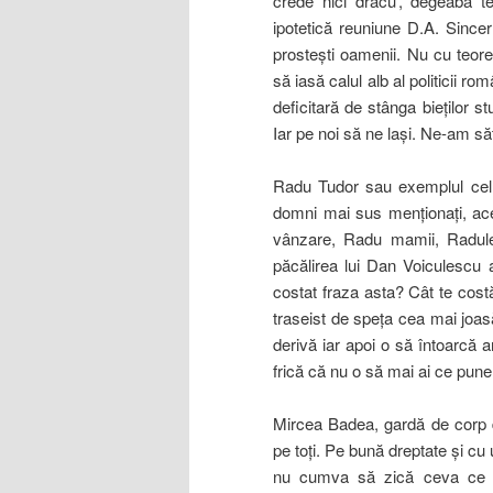
crede nici dracu’, degeaba t
ipotetică reuniune D.A. Sincer
prosteşti oamenii. Nu cu teor
să iasă calul alb al politicii r
deficitară de stânga bieţilor st
Iar pe noi să
ne laşi. Ne-am săt
Radu Tudor sau exemplul cel ma
domni mai sus menţionaţi, ace
vânzare, Radu mamii, Radule
păcălirea lui Dan Voiculescu 
costat fraza asta? Cât te cos
traseist de speţa cea mai joa
derivă iar apoi o să întoarcă an
frică că nu o să mai ai ce pune
Mircea Badea, gardă de corp d
pe toţi. Pe bună dreptate şi cu u
nu cumva să zică ceva ce nu