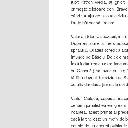
Iubit Patron Media, aţi ghici
primeşte telefoane gen „Bravo B
când va ajunge la o televiziun
Du-te băi acasă, fraiere.
Valerian Stan e scuzabil, într-
După emisiune a mers acasă ş
spitalul 6, Oradea (cred că altu
înfunde pe Băselu. De cele mai
Însă îndârjirea cu care face ac
cu Geoană (mai avea puţin şi 
târfă a devenit televiziunea. Sf
de alta dar dacă ţii încă la ce
Victor Ciutacu, păpuşa mascu
denumi jurnalist eu emigrez în
noaptea, acest primat al pres
dacă la tine este un motiv de b
nevoie de un control psihiatric