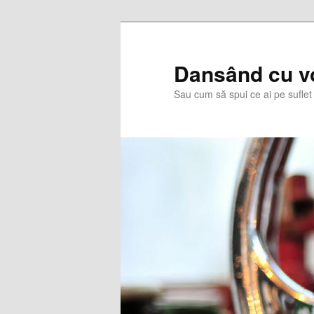
Skip
Skip
to
to
primary
secondary
Dansând cu v
content
content
Sau cum să spui ce ai pe suflet