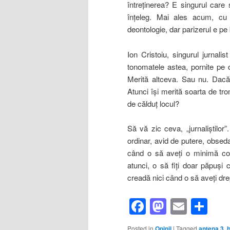
întreţinerea? E singurul care 
înţeleg. Mai ales acum, cu
deontologie, dar parizerul e pe 
Ion Cristoiu, singurul jurnal
tonomatele astea, pornite pe o
Merită altceva. Sau nu. Dacă
Atunci îşi merită soarta de tr
de călduţ locul?
Să vă zic ceva, „jurnaliştilo
ordinar, avid de putere, obseda
când o să aveţi o minimă colo
atunci, o să fiţi doar păpuşi
creadă nici când o să aveţi dr
Facebook
Mastod
Email
Sh
Posted in
Opinii
|
Tagged
antena 3
,