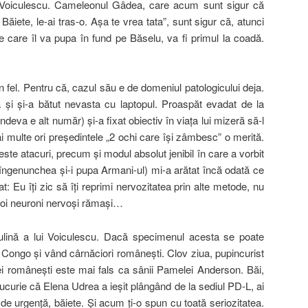
t, Voiculescu. Cameleonul Gâdea, care acum sunt sigur că
ăiete, le-ai tras-o. Aşa te vrea tata”, sunt sigur că, atunci
e care îl va pupa în fund pe Băselu, va fi primul la coadă.
un fel. Pentru că, cazul său e de domeniul patologicului deja.
i şi-a bătut nevasta cu laptopul. Proaspăt evadat de la
ndeva e alt număr) şi-a fixat obiectiv în viaţa lui mizeră să-l
 multe ori preşedintele „2 ochi care îşi zâmbesc” o merită.
este atacuri, precum şi modul absolut jenibil în care a vorbit
îngenunchea şi-i pupa Armani-ul) mi-a arătat încă odată ce
at: Eu îţi zic să îţi reprimi nervozitatea prin alte metode, nu
i doi neuroni nervoşi rămaşi…
lină a lui Voiculescu. Dacă specimenul acesta se poate
 Congo şi vând cârnăciori româneşti. Clov ziua, pupincurist
ei româneşti este mai fals ca sânii Pamelei Anderson. Băi,
ucurie că Elena Udrea a ieşit plângând de la sediul PD-L, ai
 de urgenţă, băiete. Şi acum ţi-o spun cu toată seriozitatea.