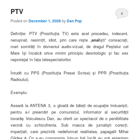
PTV
4
Posted on
December 1, 2008
by
Dan Pop
Definiţie:
PTV (Prostituţia TV) este acel procedeu, indecent,
neruşinat, nesimţit, idiot, prin care nişte „
anal
işti” consacraţi,
mari somităţi în domeniul audio-vizual, de dragul Peştelui cel
Mare îşi încalcă orice minim principiu deontologic şi fac sex
neprotejat în faţa telespectatorilor.
Înrudit cu PPS (Prostituţia Presei Scrise) şi PPR (Prostituţia
Radioului).
Exemplu:
Aseară la ANTENA 3, o gloată de băieţi de ocupaţie trotuarişti,
pentru a-l preamări pe comunistul, informator al securităţii
tovarăş Voiculescu Dan, au oferit un spectacol de o penibilitate
vecină cu schizofrenia. Sub masca de jurnalişti corecţi,
imparţiali, care prezintă nedeformat realitatea, papagalii Mihai
Gâdea & Co s-au compromis într-un hal încât eu mă aşteptam