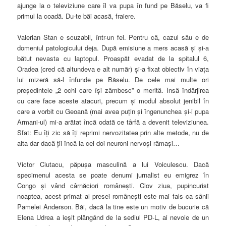
ajunge la o televiziune care îl va pupa în fund pe Băselu, va fi
primul la coadă. Du-te băi acasă, fraiere.
Valerian Stan e scuzabil, într-un fel. Pentru că, cazul său e de
domeniul patologicului deja. După emisiune a mers acasă şi şi-a
bătut nevasta cu laptopul. Proaspăt evadat de la spitalul 6,
Oradea (cred că altundeva e alt număr) şi-a fixat obiectiv în viaţa
lui mizeră să-l înfunde pe Băselu. De cele mai multe ori
preşedintele „2 ochi care îşi zâmbesc” o merită. Însă îndârjirea
cu care face aceste atacuri, precum şi modul absolut jenibil în
care a vorbit cu Geoană (mai avea puţin şi îngenunchea şi-i pupa
Armani-ul) mi-a arătat încă odată ce târfă a devenit televiziunea.
Sfat: Eu îţi zic să îţi reprimi nervozitatea prin alte metode, nu de
alta dar dacă ţii încă la cei doi neuroni nervoşi rămaşi…
Victor Ciutacu, păpuşa masculină a lui Voiculescu. Dacă
specimenul acesta se poate denumi jurnalist eu emigrez în
Congo şi vând cârnăciori româneşti. Clov ziua, pupincurist
noaptea, acest primat al presei româneşti este mai fals ca sânii
Pamelei Anderson. Băi, dacă la tine este un motiv de bucurie că
Elena Udrea a ieşit plângând de la sediul PD-L, ai nevoie de un