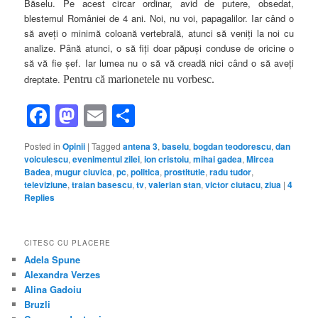
Băselu. Pe acest circar ordinar, avid de putere, obsedat,
blestemul României de 4 ani. Noi, nu voi, papagalilor. Iar când o
să aveţi o minimă coloană vertebrală, atunci să veniţi la noi cu
analize. Până atunci, o să fiţi doar păpuşi conduse de oricine o
să vă fie şef. Iar lumea nu o să vă creadă nici când o să aveţi
dreptate.
Pentru că marionetele nu vorbesc.
Facebook
Mastodon
Email
Share
Posted in
Opinii
|
Tagged
antena 3
,
baselu
,
bogdan teodorescu
,
dan
voiculescu
,
evenimentul zilei
,
ion cristoiu
,
mihai gadea
,
Mircea
Badea
,
mugur ciuvica
,
pc
,
politica
,
prostitutie
,
radu tudor
,
televiziune
,
traian basescu
,
tv
,
valerian stan
,
victor ciutacu
,
ziua
|
4
Replies
CITESC CU PLACERE
Adela Spune
Alexandra Verzes
Alina Gadoiu
Bruzli