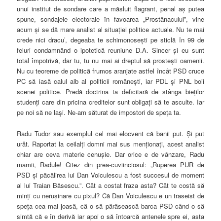
unui institut de sondare care a măsluit flagrant, penal aş putea
spune, sondajele electorale în favoarea „Prostănacului”, vine
acum şi se dă mare analist al situaţiei politice actuale. Nu te mai
crede nici dracu’, degeaba te schimonoseşti pe sticlă în 99 de
feluri condamnând o ipotetică reuniune D.A. Sincer şi eu sunt
total împotrivă, dar tu, tu nu mai ai dreptul să prosteşti oamenii.
Nu cu teoreme de politică frumos aranjate astfel încât PSD cruce
PC să iasă calul alb al politicii româneşti, iar PDL şi PNL boii
scenei politice. Predă doctrina ta deficitară de stânga bieţilor
studenţi care din pricina creditelor sunt obligaţi să te asculte. Iar
pe noi să
ne laşi. Ne-am săturat de impostori de speţa ta.
Radu Tudor sau exemplul cel mai elocvent că banii put. Şi put
urât. Raportat la ceilalţi domni mai sus menţionaţi, acest analist
chiar are ceva materie cenuşie. Dar orice e de vânzare, Radu
mamii, Radule! Citez din prea-cuviinciosul: „Ruperea PUR de
PSD şi păcălirea lui Dan Voiculescu a fost succesul de moment
al lui Traian Băsescu.”. Cât a costat fraza asta? Cât te costă să
minţi cu neruşinare cu pixul? Că Dan Voiculescu e un traseist de
speţa cea mai joasă, că o să părăsească barca PSD când o să
simtă că e în derivă iar apoi o să întoarcă antenele spre ei, asta