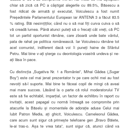
chiar să zică că PC a câştigat alegerile cu 89.5%, Băsescu a
fost ridicat de armată şi executat, Voiculescu a fost numit
Preşedintele Parlamentului European iar ANTENA 3 a făcut 83.5
% rating. Băi nesimţiţilor, când nu o să mai fiţi curva cuiva o să
vă creadă lumea. Până atunci puteţi să o frecaţi cât vreţi, că PC
tot un partid oportunist rămâne, care zboară unde bate vântul,
pata de rahat pe politica românească. Iar Voiculescu rămâne tot
acel comunist, indiferent dacă voi îi puneţi haine de Sfântul
Petru. Mai bine v-aţi şterge cu deontologia voastră undeva şi ne-
aţi lăsa în pace.
Cu distincţia „Sugativa Nr. 1 a României”, Mihai Gâdea („Sugar
Boy”) este cel mai jenat prezentator tv pe care ochii mei au fost
nevoiţi să-l suporte. Mai bine te făceai copil de mingi că aveai
mai mare succes. Lăsând la o parte că rolul moderatorului TV
este să fie echitabil, imparţial, un factor de echilibru în raport cu
invitaţii, acest papagal cu normă întreagă se compromite prin
atacurile la Băselu şi momentele de adoraţie aduse Celui mai
Iubit Patron Media, aţi ghicit, Voiculescu. Cameleonul Gâdea,
care acum sunt sigur că primeşte telefoane gen „Bravo Băiete,
le-ai tras-o. Aşa te vrea tata”, sunt sigur că, atunci când va