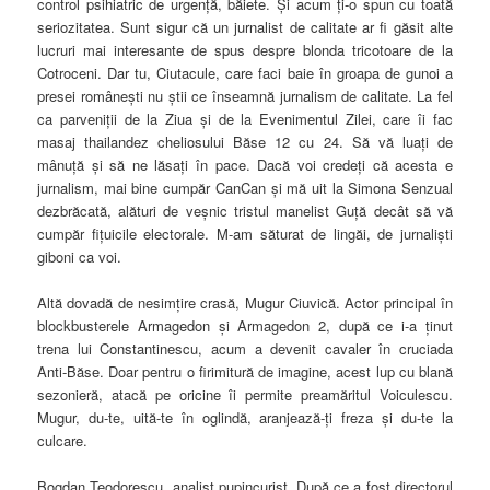
control psihiatric de urgenţă, băiete. Şi acum ţi-o spun cu toată
seriozitatea. Sunt sigur că un jurnalist de calitate ar fi găsit alte
lucruri mai interesante de spus despre blonda tricotoare de la
Cotroceni. Dar tu, Ciutacule, care faci baie în groapa de gunoi a
presei româneşti nu ştii ce înseamnă
jurnalism de calitate. La fel
ca parveniţii de la Ziua şi de la Evenimentul Zilei, care îi fac
masaj thailandez cheliosului Băse 12 cu 24. Să vă luaţi de
mânuţă şi să ne lăsaţi în pace. Dacă voi credeţi că acesta e
jurnalism, mai bine cumpăr CanCan şi mă uit la Simona Senzual
dezbrăcată, alături de veşnic tristul manelist Guţă decât să vă
cumpăr fiţuicile electorale. M-am săturat de lingăi, de jurnalişti
giboni ca voi.
Altă dovadă de nesimţire crasă, Mugur Ciuvică. Actor principal în
blockbusterele Armagedon şi Armagedon 2, după ce i-a ţinut
trena lui Constantinescu, acum a devenit cavaler în cruciada
Anti-Băse. Doar pentru o firimitură de imagine, acest lup cu blană
sezonieră, atacă pe oricine îi permite preamăritul Voiculescu.
Mugur, du-te, uită-te în oglindă, aranjează-ţi freza şi du-te la
culcare.
Bogdan Teodorescu, analist pupincurist. După ce a fost directorul