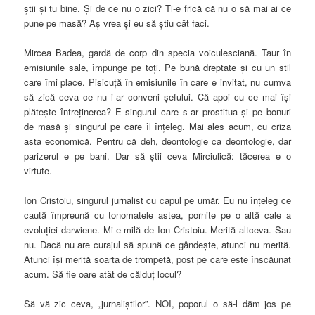
ştii şi tu bine. Şi de ce nu o zici? Ti-e frică că nu o să mai ai ce
pune pe masă? Aş vrea şi eu să ştiu cât faci.
Mircea Badea, gardă de corp din specia voiculesciană. Taur în
emisiunile sale, împunge pe toţi. Pe bună dreptate şi cu un stil
care îmi place. Pisicuţă în emisiunile în care e invitat, nu cumva
să zică ceva ce nu i-ar conveni şefului. Că apoi cu ce mai îşi
plăteşte întreţinerea? E singurul care s-ar prostitua şi pe bonuri
de masă şi singurul pe care îl înţeleg. Mai ales acum, cu criza
asta economică. Pentru că deh, deontologie ca deontologie, dar
parizerul e pe bani. Dar să ştii ceva Mirciulică: tăcerea e o
virtute.
Ion Cristoiu, singurul jurnalist cu capul pe umăr. Eu nu înţeleg ce
caută împreună cu tonomatele astea, pornite pe o altă cale a
evoluţiei darwiene. Mi-e milă de Ion Cristoiu. Merită altceva. Sau
nu. Dacă nu are curajul să spună ce gândeşte, atunci nu merită.
Atunci îşi merită soarta de trompetă, post pe care este înscăunat
acum. Să fie oare atât de călduţ locul?
Să vă zic ceva, „jurnaliştilor”. NOI, poporul o să-l dăm jos pe