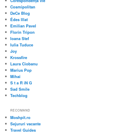
Corespondența vie
Cosmipolitan
DeCe Blog
Édes Illat
Emilian Pavel
Florin Tripon
Ioana Stef
Iulia Tuduce
Joy
Krossfire
Laura Ciobanu
Marius Pop
Mihai
S t a R iN G
Sad Smile
Techblog
RECOMAND
Moshpit.ro
Sejururi vacante
Travel Guides