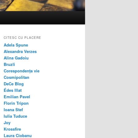
CITESC CU PLACERE
Adela Spune
Alexandra Verzes
Alina Gadoiu
Bruzli
Corespondența vie
Cosmipolitan
DeCe Blog
Édes Illat
Emilian Pavel
Florin Tripon
Ioana Stef
Iulia Tuduce
Joy
Krossfire
Laura Ciobanu