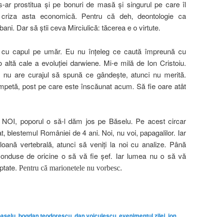
s-ar prostitua şi pe bonuri de masă şi singurul pe care îl
 criza asta economică. Pentru că deh, deontologie ca
bani. Dar să ştii ceva Mirciulică: tăcerea e o virtute.
ist cu capul pe umăr. Eu nu înţeleg ce caută împreună cu
 altă cale a evoluţiei darwiene. Mi-e milă de Ion Cristoiu.
 nu are curajul să spună ce gândeşte, atunci nu merită.
ompetă, post pe care este înscăunat acum. Să fie oare atât
r”. NOI, poporul o să-l dăm jos pe Băselu. Pe acest circar
t, blestemul României de 4 ani. Noi, nu voi, papagalilor. Iar
ană vertebrală, atunci să veniţi la noi cu analize. Până
 conduse de oricine o să vă fie şef. Iar lumea nu o să vă
eptate.
Pentru că marionetele nu vorbesc.
on
are
baselu
,
bogdan teodorescu
,
dan voiculescu
,
evenimentul zilei
,
ion