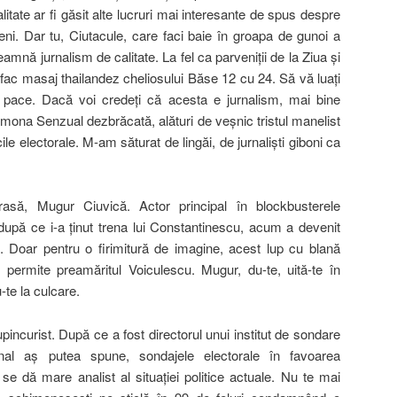
litate ar fi găsit alte lucruri mai interesante de spus despre
eni. Dar tu, Ciutacule, care faci baie în groapa de gunoi a
nseamnă
jurnalism de calitate. La fel ca parveniţii de la Ziua şi
i fac masaj thailandez cheliosului Băse 12 cu 24. Să vă luaţi
 pace. Dacă voi credeţi că acesta e jurnalism, mai bine
ona Senzual dezbrăcată, alături de veşnic tristul manelist
le electorale. M-am săturat de lingăi, de jurnalişti giboni ca
asă, Mugur Ciuvică. Actor principal în blockbusterele
pă ce i-a ţinut trena lui Constantinescu, acum a devenit
. Doar pentru o firimitură de imagine, acest lup cu blană
i permite preamăritul Voiculescu. Mugur, du-te, uită-te în
-te la culcare.
incurist. După ce a fost directorul unui institut de sondare
nal aş putea spune, sondajele electorale în favoarea
se dă mare analist al situaţiei politice actuale. Nu te mai