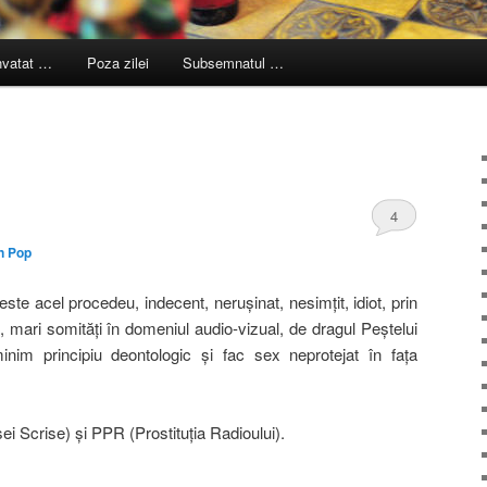
nvatat …
Poza zilei
Subsemnatul …
4
n Pop
este acel procedeu, indecent, neruşinat, nesimţit, idiot, prin
i, mari somităţi în domeniul audio-vizual, de dragul Peştelui
inim principiu deontologic şi fac sex neprotejat în faţa
ei Scrise) şi PPR (Prostituţia Radioului).