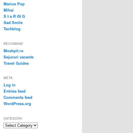
Marius Pop
Mihai
S t a R iN G
Sad Smile
Techblog
RECOMAND
Moshpit.ro
Sejururi vacante
Travel Guides
META
Log in
Entries feed
Comments feed
WordPress.org
CATEGORII
Categorii