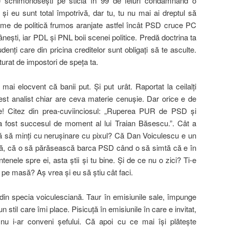
e schimonoseşti pe sticlă în 99 de feluri condamnând o
 şi eu sunt total împotrivă, dar tu, tu nu mai ai dreptul să
eme de politică frumos aranjate astfel încât PSD cruce PC
omâneşti, iar PDL şi PNL boii scenei politice. Predă doctrina ta
udenţi care din pricina creditelor sunt obligaţi să te asculte.
urat de impostori de speţa ta.
i elocvent că banii put. Şi put urât. Raportat la ceilalţi
st analist chiar are ceva materie cenuşie. Dar orice e de
! Citez din prea-cuviinciosul: „Ruperea PUR de PSD şi
a fost succesul de moment al lui Traian Băsescu.”. Cât a
tă să minţi cu neruşinare cu pixul? Că Dan Voiculescu e un
să, că o să părăsească barca PSD când o să simtă că e în
tenele spre ei, asta ştii şi tu bine. Şi de ce nu o zici? Ti-e
 pe masă? Aş vrea şi eu să ştiu cât faci.
in specia voiculesciană. Taur în emisiunile sale, împunge
n stil care îmi place. Pisicuţă în emisiunile în care e invitat,
 i-ar conveni şefului. Că apoi cu ce mai îşi plăteşte