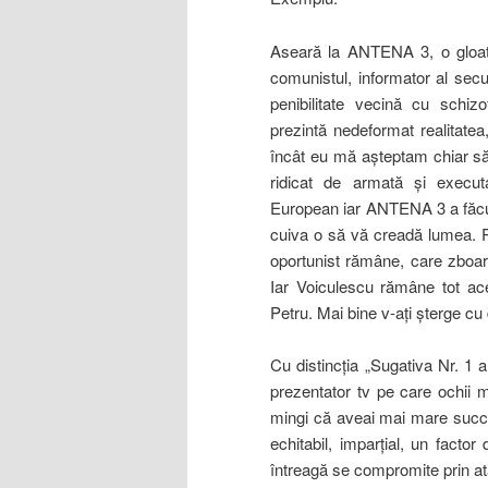
Aseară la ANTENA 3, o gloată 
comunistul, informator al secu
penibilitate vecină cu schizo
prezintă nedeformat realitate
încât eu mă aşteptam chiar să
ridicat de armată şi execut
European iar ANTENA 3 a făcut 
cuiva o să vă creadă lumea. Pâ
oportunist rămâne, care zboar
Iar Voiculescu rămâne tot ace
Petru. Mai bine v-aţi şterge cu
Cu distincţia „Sugativa Nr. 1
prezentator tv pe care ochii m
mingi că aveai mai mare succe
echitabil, imparţial, un factor
întreagă se compromite prin at