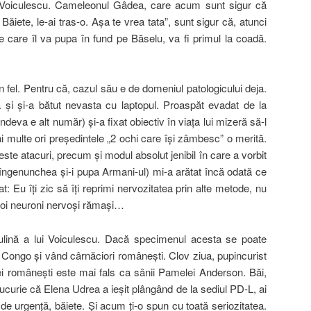
t, Voiculescu. Cameleonul Gâdea, care acum sunt sigur că
ăiete, le-ai tras-o. Aşa te vrea tata”, sunt sigur că, atunci
e care îl va pupa în fund pe Băselu, va fi primul la coadă.
un fel. Pentru că, cazul său e de domeniul patologicului deja.
i şi-a bătut nevasta cu laptopul. Proaspăt evadat de la
ndeva e alt număr) şi-a fixat obiectiv în viaţa lui mizeră să-l
 multe ori preşedintele „2 ochi care îşi zâmbesc” o merită.
este atacuri, precum şi modul absolut jenibil în care a vorbit
îngenunchea şi-i pupa Armani-ul) mi-a arătat încă odată ce
at: Eu îţi zic să îţi reprimi nervozitatea prin alte metode, nu
i doi neuroni nervoşi rămaşi…
lină a lui Voiculescu. Dacă specimenul acesta se poate
 Congo şi vând cârnăciori româneşti. Clov ziua, pupincurist
ei româneşti este mai fals ca sânii Pamelei Anderson. Băi,
ucurie că Elena Udrea a ieşit plângând de la sediul PD-L, ai
 de urgenţă, băiete. Şi acum ţi-o spun cu toată seriozitatea.