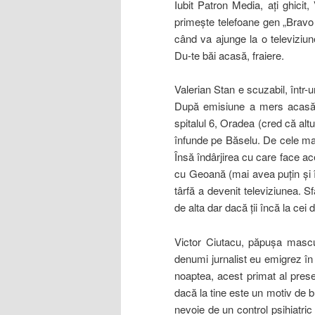
Iubit Patron Media, aţi ghici
primeşte telefoane gen „Bravo B
când va ajunge la o televiziun
Du-te băi acasă, fraiere.
Valerian Stan e scuzabil, într-
După emisiune a mers acasă ş
spitalul 6, Oradea (cred că altu
înfunde pe Băselu. De cele mai
Însă îndârjirea cu care face ac
cu Geoană (mai avea puţin şi 
târfă a devenit televiziunea. Sf
de alta dar dacă ţii încă la ce
Victor Ciutacu, păpuşa mascu
denumi jurnalist eu emigrez în
noaptea, acest primat al pres
dacă la tine este un motiv de b
nevoie de un control psihiatric