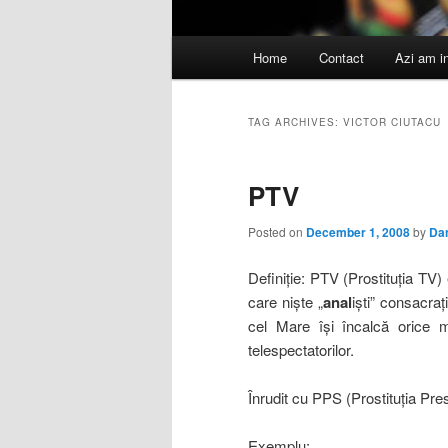
Main
Home
Contact
Azi am i
menu
TAG ARCHIVES:
VICTOR CIUTACU
PTV
Posted on
December 1, 2008
by
Da
Definiţie:
PTV (Prostituţia TV) 
care nişte „
anal
işti” consacraţ
cel Mare îşi încalcă orice m
telespectatorilor.
Înrudit cu PPS (Prostituţia Pres
Exemplu: