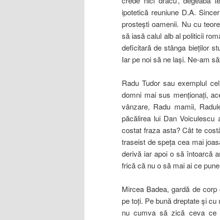
crede nici dracu’, degeaba t
ipotetică reuniune D.A. Sincer
prosteşti oamenii. Nu cu teor
să iasă calul alb al politicii r
deficitară de stânga bieţilor st
Iar pe noi să
ne laşi. Ne-am săt
Radu Tudor sau exemplul cel ma
domni mai sus menţionaţi, ace
vânzare, Radu mamii, Radule
păcălirea lui Dan Voiculescu 
costat fraza asta? Cât te cos
traseist de speţa cea mai joa
derivă iar apoi o să întoarcă an
frică că nu o să mai ai ce pune
Mircea Badea, gardă de corp d
pe toţi. Pe bună dreptate şi cu u
nu cumva să zică ceva ce nu