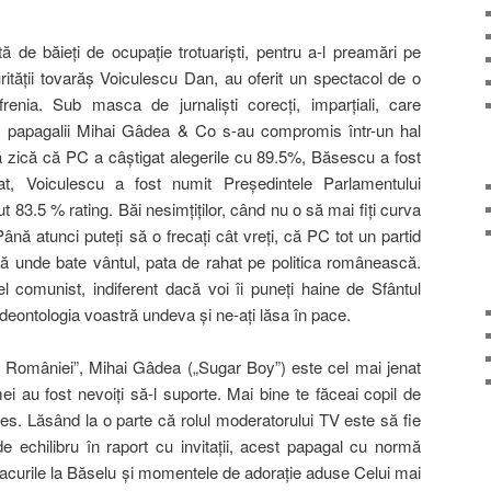
de băieţi de ocupaţie trotuarişti, pentru a-l preamări pe
rităţii tovarăş Voiculescu Dan, au oferit un spectacol de o
frenia. Sub masca de jurnalişti corecţi, imparţiali, care
a, papagalii Mihai Gâdea & Co s-au compromis într-un hal
 zică că PC a câştigat alegerile cu 89.5%, Băsescu a fost
at, Voiculescu a fost numit Preşedintele Parlamentului
83.5 % rating. Băi nesimţiţilor, când nu o să mai fiţi curva
nă atunci puteţi să o frecaţi cât vreţi, că PC tot un partid
ă unde bate vântul, pata de rahat pe politica românească.
l comunist, indiferent dacă voi îi puneţi haine de Sfântul
 deontologia voastră undeva şi ne-aţi lăsa în pace.
 a României”, Mihai Gâdea („Sugar Boy”) este cel mai jenat
ei au fost nevoiţi să-l suporte. Mai bine te făceai copil de
s. Lăsând la o parte că rolul moderatorului TV este să fie
 de echilibru în raport cu invitaţii, acest papagal cu normă
acurile la Băselu şi momentele de adoraţie aduse Celui mai