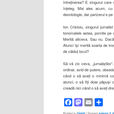
întreţinerea? E singurul care 
înţeleg. Mai ales acum, cu
deontologie, dar parizerul e pe 
Ion Cristoiu, singurul jurnal
tonomatele astea, pornite pe o
Merită altceva. Sau nu. Dacă
Atunci îşi merită soarta de tr
de călduţ locul?
Să vă zic ceva, „jurnaliştilo
ordinar, avid de putere, obseda
când o să aveţi o minimă colo
atunci, o să fiţi doar păpuşi
creadă nici când o să aveţi dr
Facebook
Mastod
Email
Sh
Posted in
Opinii
|
Tagged
antena 3
,