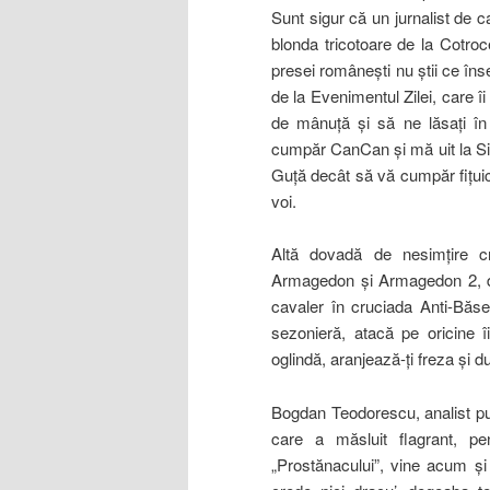
Sunt sigur că un jurnalist de ca
blonda tricotoare de la Cotroc
presei româneşti nu ştii ce î
de la Evenimentul Zilei, care î
de mânuţă şi să ne lăsaţi în
cumpăr CanCan şi mă uit la Sim
Guţă decât să vă cumpăr fiţuici
voi.
Altă dovadă de nesimţire cr
Armagedon şi Armagedon 2, du
cavaler în cruciada Anti-Băse
sezonieră, atacă pe oricine î
oglindă, aranjează-ţi freza şi du
Bogdan Teodorescu, analist pup
care a măsluit flagrant, pe
„Prostănacului”, vine acum şi 