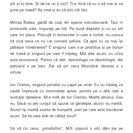
ştii şi tu bine. Şi de ce nu o zici? Ti-e frică că nu o să mai ai ce
pune pe masă? Aş vrea şi eu să ştiu cât faci.
Mircea Badea, gardă de corp din specia voiculesciană. Taur în
emisiunile sale, împunge pe toţi. Pe bună dreptate şi cu un stil
care îmi place. Pisicuţă în emisiunile în care e invitat, nu cumva
să zică ceva ce nu i-ar conveni şefului. Că apoi cu ce mai îşi
plăteşte întreţinerea? E singurul care s-ar prostitua şi pe bonuri
de masă şi singurul pe care îl înţeleg. Mai ales acum, cu criza
asta economică. Pentru că deh, deontologie ca deontologie, dar
parizerul e pe bani. Dar să ştii ceva Mirciulică: tăcerea e o
virtute.
Ion Cristoiu, singurul jurnalist cu capul pe umăr. Eu nu înţeleg ce
caută împreună cu tonomatele astea, pornite pe o altă cale a
evoluţiei darwiene. Mi-e milă de Ion Cristoiu. Merită altceva. Sau
nu. Dacă nu are curajul să spună ce gândeşte, atunci nu merită.
Atunci îşi merită soarta de trompetă, post pe care este înscăunat
acum. Să fie oare atât de călduţ locul?
Să vă zic ceva, „jurnaliştilor”. NOI, poporul o să-l dăm jos pe