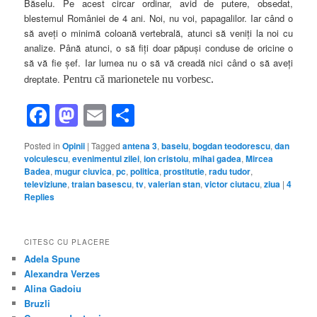
Băselu. Pe acest circar ordinar, avid de putere, obsedat,
blestemul României de 4 ani. Noi, nu voi, papagalilor. Iar când o
să aveţi o minimă coloană vertebrală, atunci să veniţi la noi cu
analize. Până atunci, o să fiţi doar păpuşi conduse de oricine o
să vă fie şef. Iar lumea nu o să vă creadă nici când o să aveţi
dreptate.
Pentru că marionetele nu vorbesc.
Facebook
Mastodon
Email
Share
Posted in
Opinii
|
Tagged
antena 3
,
baselu
,
bogdan teodorescu
,
dan
voiculescu
,
evenimentul zilei
,
ion cristoiu
,
mihai gadea
,
Mircea
Badea
,
mugur ciuvica
,
pc
,
politica
,
prostitutie
,
radu tudor
,
televiziune
,
traian basescu
,
tv
,
valerian stan
,
victor ciutacu
,
ziua
|
4
Replies
CITESC CU PLACERE
Adela Spune
Alexandra Verzes
Alina Gadoiu
Bruzli