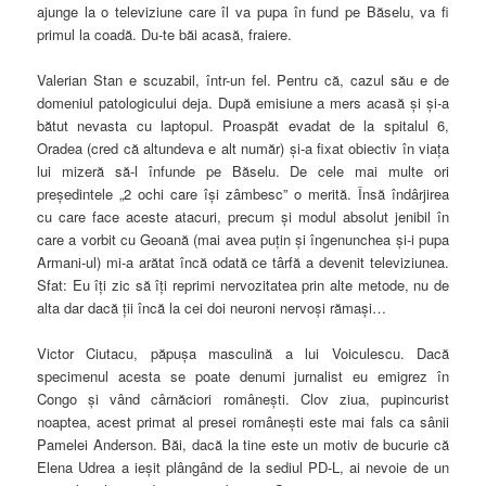
ajunge la o televiziune care îl va pupa în fund pe Băselu, va fi
primul la coadă. Du-te băi acasă, fraiere.
Valerian Stan e scuzabil, într-un fel. Pentru că, cazul său e de
domeniul patologicului deja. După emisiune a mers acasă şi şi-a
bătut nevasta cu laptopul. Proaspăt evadat de la spitalul 6,
Oradea (cred că altundeva e alt număr) şi-a fixat obiectiv în viaţa
lui mizeră să-l înfunde pe Băselu. De cele mai multe ori
preşedintele „2 ochi care îşi zâmbesc” o merită. Însă îndârjirea
cu care face aceste atacuri, precum şi modul absolut jenibil în
care a vorbit cu Geoană (mai avea puţin şi îngenunchea şi-i pupa
Armani-ul) mi-a arătat încă odată ce târfă a devenit televiziunea.
Sfat: Eu îţi zic să îţi reprimi nervozitatea prin alte metode, nu de
alta dar dacă ţii încă la cei doi neuroni nervoşi rămaşi…
Victor Ciutacu, păpuşa masculină a lui Voiculescu. Dacă
specimenul acesta se poate denumi jurnalist eu emigrez în
Congo şi vând cârnăciori româneşti. Clov ziua, pupincurist
noaptea, acest primat al presei româneşti este mai fals ca sânii
Pamelei Anderson. Băi, dacă la tine este un motiv de bucurie că
Elena Udrea a ieşit plângând de la sediul PD-L, ai nevoie de un