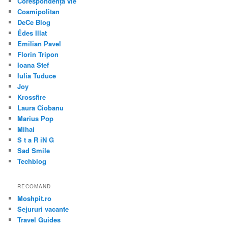
Corespondența vie
Cosmipolitan
DeCe Blog
Édes Illat
Emilian Pavel
Florin Tripon
Ioana Stef
Iulia Tuduce
Joy
Krossfire
Laura Ciobanu
Marius Pop
Mihai
S t a R iN G
Sad Smile
Techblog
RECOMAND
Moshpit.ro
Sejururi vacante
Travel Guides