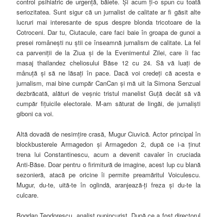
control psihiatric de urgenţă, băiete. Şi acum ţi-o spun cu toată
seriozitatea. Sunt sigur că un jurnalist de calitate ar fi găsit alte
lucruri mai interesante de spus despre blonda tricotoare de la
Cotroceni. Dar tu, Ciutacule, care faci baie în groapa de gunoi a
presei româneşti nu ştii ce înseamnă
jurnalism de calitate. La fel
ca parveniţii de la Ziua şi de la Evenimentul Zilei, care îi fac
masaj thailandez cheliosului Băse 12 cu 24. Să vă luaţi de
mânuţă şi să ne lăsaţi în pace. Dacă voi credeţi că acesta e
jurnalism, mai bine cumpăr CanCan şi mă uit la Simona Senzual
dezbrăcată, alături de veşnic tristul manelist Guţă decât să vă
cumpăr fiţuicile electorale. M-am săturat de lingăi, de jurnalişti
giboni ca voi.
Altă dovadă de nesimţire crasă, Mugur Ciuvică. Actor principal în
blockbusterele Armagedon şi Armagedon 2, după ce i-a ţinut
trena lui Constantinescu, acum a devenit cavaler în cruciada
Anti-Băse. Doar pentru o firimitură de imagine, acest lup cu blană
sezonieră, atacă pe oricine îi permite preamăritul Voiculescu.
Mugur, du-te, uită-te în oglindă, aranjează-ţi freza şi du-te la
culcare.
Bogdan Teodorescu, analist pupincurist. După ce a fost directorul