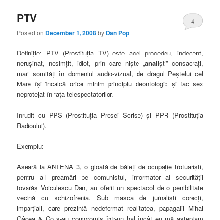
PTV
4
Posted on
December 1, 2008
by
Dan Pop
Definiţie:
PTV (Prostituţia TV) este acel procedeu, indecent,
neruşinat, nesimţit, idiot, prin care nişte „
anal
işti” consacraţi,
mari somităţi în domeniul audio-vizual, de dragul Peştelui cel
Mare îşi încalcă orice minim principiu deontologic şi fac sex
neprotejat în faţa telespectatorilor.
Înrudit cu PPS (Prostituţia Presei Scrise) şi PPR (Prostituţia
Radioului).
Exemplu:
Aseară la ANTENA 3, o gloată de băieţi de ocupaţie trotuarişti,
pentru a-l preamări pe comunistul, informator al securităţii
tovarăş Voiculescu Dan, au oferit un spectacol de o penibilitate
vecină cu schizofrenia. Sub masca de jurnalişti corecţi,
imparţiali, care prezintă nedeformat realitatea, papagalii Mihai
Gâdea & Co s-au compromis într-un hal încât eu mă aşteptam