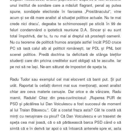
unui institut de sondare care a măsluit flagrant, penal aş putea
spune, sondajele electorale în favoarea „Prostănacului”, vine
acum şi se dă mare analist al situaţiei politice actuale. Nu te mai
crede nici dracu’, degeaba te schimonoseşti pe sticlă în 99 de
feluri condamnând o ipotetică reuniune D.A. Sincer şi eu sunt
total împotrivă, dar tu, tu nu mai ai dreptul să prosteşti oamenii.
Nu cu teoreme de politică frumos aranjate astfel încât PSD cruce
PC să iasă calul alb al politicii româneşti, iar PDL şi PNL boii
scenei politice. Predă doctrina ta deficitară de stânga bieţilor
studenţi care din pricina creditelor sunt obligaţi să te asculte. Iar
pe noi să
ne laşi. Ne-am săturat de impostori de speţa ta.
Radu Tudor sau exemplul cel mai elocvent că banii put. Şi put
urât. Raportat la ceilalţi domni mai sus menţionaţi, acest analist
chiar are ceva materie cenuşie. Dar orice e de vânzare, Radu
mamii, Radule! Citez din prea-cuviinciosul: „Ruperea PUR de
PSD şi păcălirea lui Dan Voiculescu a fost succesul de moment
al lui Traian Băsescu.”. Cât a costat fraza asta? Cât te costă să
minţi cu neruşinare cu pixul? Că Dan Voiculescu e un traseist de
speţa cea mai joasă, că o să părăsească barca PSD când o să
simtă că e în derivă iar apoi o să întoarcă antenele spre ei, asta