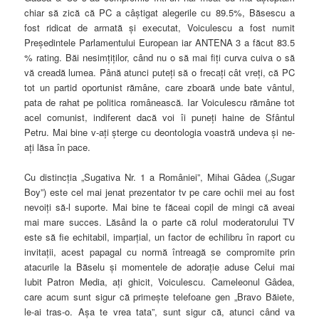
chiar să zică că PC a câştigat alegerile cu 89.5%, Băsescu a
fost ridicat de armată şi executat, Voiculescu a fost numit
Preşedintele Parlamentului European iar ANTENA 3 a făcut 83.5
% rating. Băi nesimţiţilor, când nu o să mai fiţi curva cuiva o să
vă creadă lumea. Până atunci puteţi să o frecaţi cât vreţi, că PC
tot un partid oportunist rămâne, care zboară unde bate vântul,
pata de rahat pe politica românească. Iar Voiculescu rămâne tot
acel comunist, indiferent dacă voi îi puneţi haine de Sfântul
Petru. Mai bine v-aţi şterge cu deontologia voastră undeva şi ne-
aţi lăsa în pace.
Cu distincţia „Sugativa Nr. 1 a României”, Mihai Gâdea („Sugar
Boy”) este cel mai jenat prezentator tv pe care ochii mei au fost
nevoiţi să-l suporte. Mai bine te făceai copil de mingi că aveai
mai mare succes. Lăsând la o parte că rolul moderatorului TV
este să fie echitabil, imparţial, un factor de echilibru în raport cu
invitaţii, acest papagal cu normă întreagă se compromite prin
atacurile la Băselu şi momentele de adoraţie aduse Celui mai
Iubit Patron Media, aţi ghicit, Voiculescu. Cameleonul Gâdea,
care acum sunt sigur că primeşte telefoane gen „Bravo Băiete,
le-ai tras-o. Aşa te vrea tata”, sunt sigur că, atunci când va