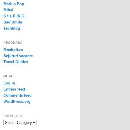
Marius Pop
Mihai
S t a R iN G
Sad Smile
Techblog
RECOMAND
Moshpit.ro
Sejururi vacante
Travel Guides
META
Log in
Entries feed
Comments feed
WordPress.org
CATEGORII
Categorii