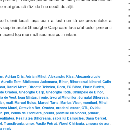
 mai greu să râzi de tine decât de alţii.
oliticienii locali, aşa cum a fost numită de prezentator a
 viceprimarului Gheorghe Carp care le-a urat celor prezenţi
în acest top mai mult sau mai puţin infam.
on
are
an
,
Adrian Cris
,
Adrian Mihut
,
Alexandru Kiss
,
Alexandru Lele
,
,
Aurelia Tent
,
Biblioteca Judeteana
,
Bihor
,
Bihoreanul
,
bihorel
,
Calin
pau
,
Daniel Meze
,
Directia Tehnica
,
Doru
,
FC Bihor
,
Florin Budea
,
 de Oradea
,
Gheorghe Carp
,
Gheorghe Toda
,
Ghimpele de Bihor
,
ia de Vest
,
Ioan Mintas
,
ironie
,
Izvorul Minunilor
,
Jurnalul Bihorean
,
iar
,
mall
,
Marcel Bolos
,
Marcel Tarta
,
Marius Vizer
,
mentiuni
,
Mihai
rcea Matei
,
Octavian Bot
,
Oradea
,
oradeni
,
oscar
,
OTL
,
Ovidiu
an
,
pnl
,
Politia de Frontiera
,
premii
,
premiile lui bihorel
,
primar
,
realitatea
,
Realitatea Bihoreana
,
sabia lui Damocles
,
Sasa Cercel
,
ef
,
Transilvania
,
umor
,
Vasile Petrut
,
Viorel Chiricuta
,
zmeura de aur
,
a reply