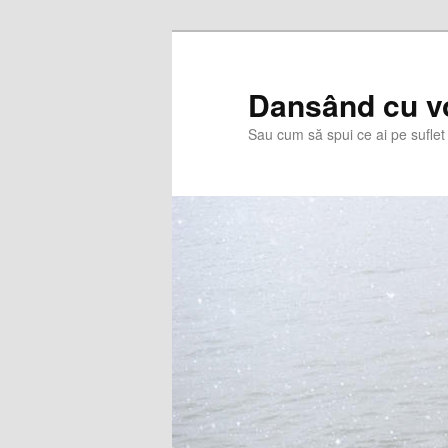
Skip
Skip
to
to
primary
secondary
Dansând cu v
content
content
Sau cum să spui ce ai pe suflet