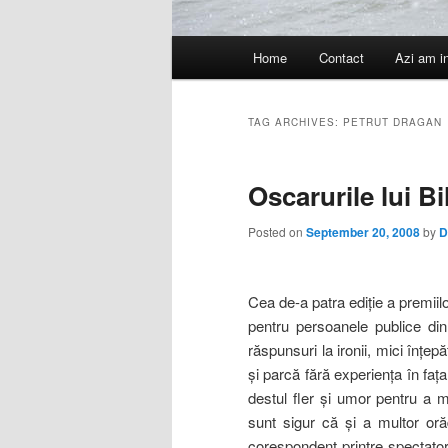
Main
Home
Contact
Azi am i
menu
TAG ARCHIVES:
PETRUT DRAGAN
Oscarurile lui Bi
Posted on
September 20, 2008
by
D
Cea de-a patra ediţie a premiil
pentru persoanele publice din
răspunsuri la ironii, mici înţep
şi parcă fără experienţa în faţ
destul fler şi umor pentru a 
sunt sigur că şi a multor orăd
corespondent printre spectator