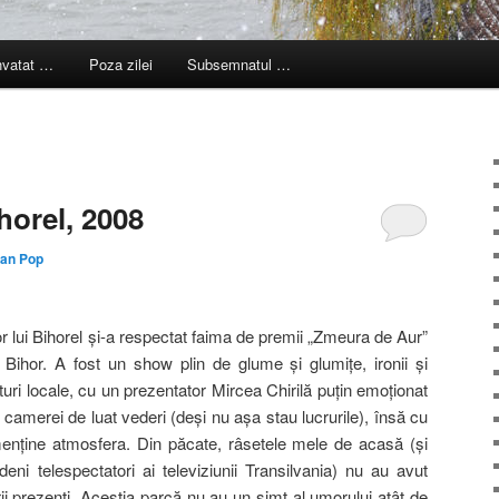
nvatat …
Poza zilei
Subsemnatul …
horel, 2008
an Pop
or lui Bihorel şi-a respectat faima de premii „Zmeura de Aur”
 Bihor. A fost un show plin de glume şi glumiţe, ironii şi
ături locale, cu un prezentator Mircea Chirilă puţin emoţionat
a camerei de luat vederi (deşi nu aşa stau lucrurile), însă cu
menţine atmosfera. Din păcate, râsetele mele de acasă (şi
eni telespectatori ai televiziunii Transilvania) nu au avut
ii prezenţi. Aceştia parcă nu au un simţ al umorului atât de