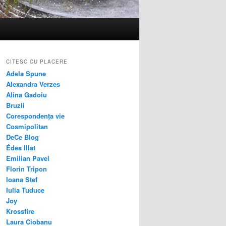
CITESC CU PLACERE
Adela Spune
Alexandra Verzes
Alina Gadoiu
Bruzli
Corespondența vie
Cosmipolitan
DeCe Blog
Édes Illat
Emilian Pavel
Florin Tripon
Ioana Stef
Iulia Tuduce
Joy
Krossfire
Laura Ciobanu