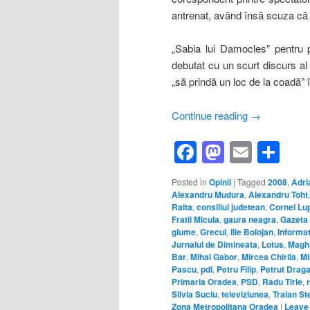
antrenat, având însă scuza că e
„Sabia lui Damocles” pentru p
debutat cu un scurt discurs al
„să prindă un loc de la coadă” 
Continue reading
→
Facebook
Mastod
Email
Sh
Posted in
Opinii
|
Tagged
2008
,
Adri
Alexandru Mudura
,
Alexandru Toht
Raita
,
consiliul judetean
,
Cornel Lu
Fratii Micula
,
gaura neagra
,
Gazeta
glume
,
Grecul
,
Ilie Bolojan
,
Informat
Jurnalul de Dimineata
,
Lotus
,
Magh
Bar
,
Mihai Gabor
,
Mircea Chirila
,
Mi
Pascu
,
pdl
,
Petru Filip
,
Petrut Drag
Primaria Oradea
,
PSD
,
Radu Tirle
,
Silvia Suciu
,
televiziunea
,
Traian St
Zona Metropolitana Oradea
|
Leave 