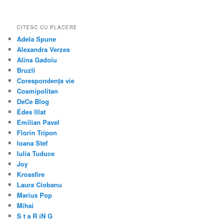
CITESC CU PLACERE
Adela Spune
Alexandra Verzes
Alina Gadoiu
Bruzli
Corespondența vie
Cosmipolitan
DeCe Blog
Édes Illat
Emilian Pavel
Florin Tripon
Ioana Stef
Iulia Tuduce
Joy
Krossfire
Laura Ciobanu
Marius Pop
Mihai
S t a R iN G