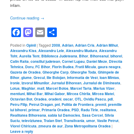
infam.
Continue reading
→
Facebook
Mastodon
Email
Share
Posted in
Opinii
|
Tagged
2008
,
Adrian
,
Adrian Cris
,
Adrian Mihut
,
Alexandru Kiss
,
Alexandru Lele
,
Alexandru Mudura
,
Alexandru
Toht
,
Aurelia Tent
,
Biblioteca Judeteana
,
Bihor
,
Bihoreanul
,
bihorel
,
Calin Raita
,
consiliul judetean
,
Cornel Lupau
,
Daniel Meze
,
Directia
Tehnica
,
Doru
,
FC Bihor
,
Florin Budea
,
Fratii Micula
,
gaura neagra
,
Gazeta de Oradea
,
Gheorghe Carp
,
Gheorghe Toda
,
Ghimpele de
Bihor
,
glume
,
Grecul
,
Ilie Bolojan
,
Informatia de Vest
,
Ioan Mintas
,
ironie
,
Izvorul Minunilor
,
Jurnalul Bihorean
,
Jurnalul de Dimineata
,
Lotus
,
Maghiar
,
mall
,
Marcel Bolos
,
Marcel Tarta
,
Marius Vizer
,
mentiuni
,
Mihai Bar
,
Mihai Gabor
,
Mircea Chirila
,
Mircea Matei
,
Octavian Bot
,
Oradea
,
oradeni
,
oscar
,
OTL
,
Ovidiu Pascu
,
pdl
,
Petru Filip
,
Petrut Dragan
,
pnl
,
Politia de Frontiera
,
premii
,
premiile
lui bihorel
,
primar
,
Primaria Oradea
,
PSD
,
Radu Tirle
,
realitatea
,
Realitatea Bihoreana
,
sabia lui Damocles
,
Sasa Cercel
,
Silvia
Suciu
,
televiziunea
,
Traian Stef
,
Transilvania
,
umor
,
Vasile Petrut
,
Viorel Chiricuta
,
zmeura de aur
,
Zona Metropolitana Oradea
|
Leave a reply