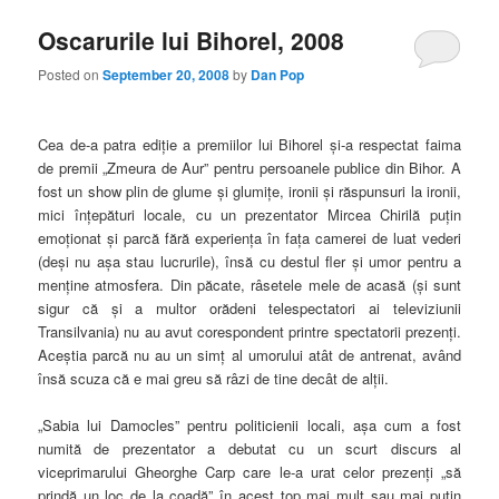
Oscarurile lui Bihorel, 2008
Posted on
September 20, 2008
by
Dan Pop
Cea de-a patra ediţie a premiilor lui Bihorel şi-a respectat faima
de premii „Zmeura de Aur” pentru persoanele publice din Bihor. A
fost un show plin de glume şi glumiţe, ironii şi răspunsuri la ironii,
mici înţepături locale, cu un prezentator Mircea Chirilă puţin
emoţionat şi parcă fără experienţa în faţa camerei de luat vederi
(deşi nu aşa stau lucrurile), însă cu destul fler şi umor pentru a
menţine atmosfera. Din păcate, râsetele mele de acasă (şi sunt
sigur că şi a multor orădeni telespectatori ai televiziunii
Transilvania) nu au avut corespondent printre spectatorii prezenţi.
Aceştia parcă nu au un simţ al umorului atât de antrenat, având
însă scuza că e mai greu să râzi de tine decât de alţii.
„Sabia lui Damocles” pentru politicienii locali, aşa cum a fost
numită de prezentator a debutat cu un scurt discurs al
viceprimarului Gheorghe Carp care le-a urat celor prezenţi „să
prindă un loc de la coadă” în acest top mai mult sau mai puţin