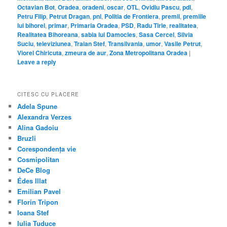
Octavian Bot
,
Oradea
,
oradeni
,
oscar
,
OTL
,
Ovidiu Pascu
,
pdl
,
Petru Filip
,
Petrut Dragan
,
pnl
,
Politia de Frontiera
,
premii
,
premiile
lui bihorel
,
primar
,
Primaria Oradea
,
PSD
,
Radu Tirle
,
realitatea
,
Realitatea Bihoreana
,
sabia lui Damocles
,
Sasa Cercel
,
Silvia
Suciu
,
televiziunea
,
Traian Stef
,
Transilvania
,
umor
,
Vasile Petrut
,
Viorel Chiricuta
,
zmeura de aur
,
Zona Metropolitana Oradea
|
Leave a reply
CITESC CU PLACERE
Adela Spune
Alexandra Verzes
Alina Gadoiu
Bruzli
Corespondența vie
Cosmipolitan
DeCe Blog
Édes Illat
Emilian Pavel
Florin Tripon
Ioana Stef
Iulia Tuduce