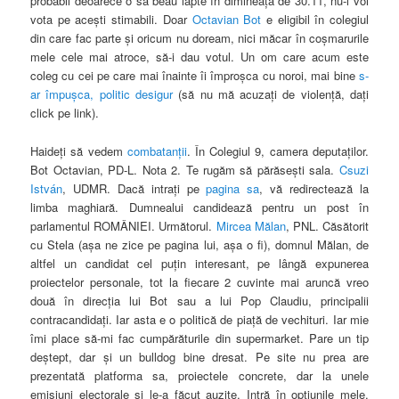
probabil deoarece o să beau lapte în dimineaţa de 30.11, nu-i voi
vota pe aceşti stimabili. Doar
Octavian Bot
e eligibil în colegiul
din care fac parte şi oricum nu doream, nici măcar în coşmarurile
mele cele mai atroce, să-i dau votul. Un om care acum este
coleg cu cei pe care mai înainte îi împroşca cu noroi, mai bine
s-
ar împuşca, politic desigur
(să nu mă acuzaţi de violenţă, daţi
click pe link).
Haideţi să vedem
combatanţii
. În Colegiul 9, camera deputaţilor.
Bot Octavian, PD-L. Nota 2. Te rugăm să părăseşti sala.
Csuzi
István
, UDMR. Dacă intraţi pe
pagina sa
, vă redirectează la
limba maghiară. Dumnealui candidează pentru un post în
parlamentul ROMÂNIEI. Următorul.
Mircea Mălan
, PNL. Căsătorit
cu Stela (aşa ne zice pe pagina lui, aşa o fi), domnul Mălan, de
altfel un candidat cel puţin interesant, pe lângă expunerea
proiectelor personale, tot la fiecare 2 cuvinte mai aruncă vreo
două în direcţia lui Bot sau a lui Pop Claudiu, principalii
contracandidaţi. Iar asta e o politică de piaţă de vechituri. Iar mie
îmi place să-mi fac cumpărăturile din supermarket. Pare un tip
deştept, dar şi un bulldog bine dresat. Pe site nu prea are
prezentată platforma sa, proiectele concrete, dar la unele
emisiuni
electorale şi le-a făcut auzite. Intră în opţiunile mele.