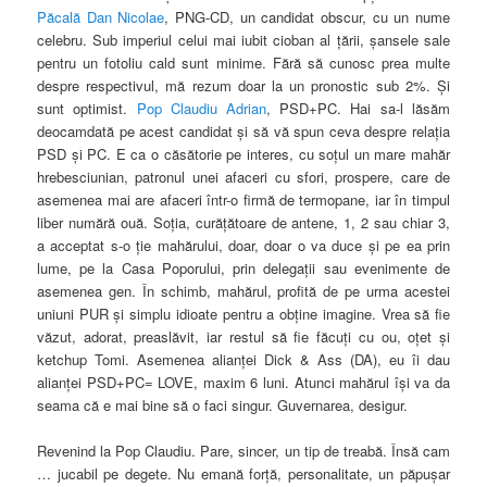
Păcală Dan Nicolae
, PNG-CD, un candidat obscur, cu un nume
celebru. Sub imperiul celui mai iubit cioban al ţării, şansele sale
pentru un fotoliu cald sunt minime. Fără să cunosc prea multe
despre respectivul, mă rezum doar la un pronostic sub 2%. Şi
sunt optimist.
Pop Claudiu Adrian
, PSD+PC. Hai sa-l lăsăm
deocamdată pe acest candidat şi să vă spun ceva despre relaţia
PSD şi PC. E ca o căsătorie pe interes, cu soţul un mare mahăr
hrebesciunian, patronul unei afaceri cu sfori, prospere, care de
asemenea mai are afaceri într-o firmă de termopane, iar în timpul
liber numără ouă. Soţia, curăţătoare de antene, 1, 2 sau chiar 3,
a acceptat s-o ţie mahărului, doar, doar o va duce şi pe ea prin
lume, pe la Casa Poporului, prin delegaţii sau evenimente de
asemenea gen. În schimb, mahărul, profită de pe urma acestei
uniuni PUR şi simplu idioate pentru a obţine imagine. Vrea să fie
văzut, adorat, preaslăvit, iar restul să fie făcuţi cu ou, oţet şi
ketchup Tomi. Asemenea alianţei Dick & Ass (DA), eu îi dau
alianţei PSD+PC= LOVE, maxim 6 luni. Atunci mahărul îşi va da
seama că e mai bine să o faci singur. Guvernarea, desigur.
Revenind la Pop Claudiu. Pare, sincer, un tip de treabă. Însă cam
… jucabil pe degete. Nu emană forţă, personalitate, un păpuşar