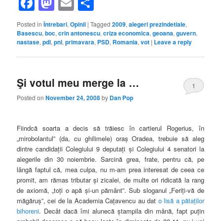
Facebook
Mastodon
Email
Share
Posted in
Întrebari
,
Opinii
|
Tagged
2009
,
alegeri prezindetiale
,
Basescu
,
boc
,
crin antonescu
,
criza economica
,
geoana
,
guvern
,
nastase
,
pdl
,
pnl
,
primavara
,
PSD
,
Romania
,
vot
|
Leave a reply
Şi votul meu merge la …
1
Posted on
November 24, 2008
by
Dan Pop
Fiindcă soarta a decis să trăiesc în cartierul Rogerius, în
„mirobolantul” (da, cu ghilimele) oraş Oradea, trebuie să aleg
dintre candidaţii Colegiului 9 deputaţi şi Colegiului 4 senatori la
alegerile din 30 noiembrie. Sarcină grea, frate, pentru că, pe
lângă faptul că, mea culpa, nu m-am prea interesat de ceea ce
promit, am rămas tributar şi zicalei, de multe ori ridicată la rang
de axiomă, „toţi o apă şi-un pământ”. Sub sloganul „Feriţi-vă de
măgăruş”, cei de la Academia Caţavencu au dat
o lisă a pătaţilor
bihoreni
. Decât dacă îmi alunecă ştampila din mână, fapt puţin