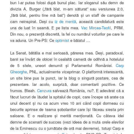
bun l-ar putea folosi după bunul plac. Iar sloganul său demn de
divizia A, Burger („fără blat, m-am săturat” sau versiunea 2.0,
„fără blat, pentru tine mă bat”) denotă şi un staff de campanie
cam neinspirat. Deşi cu
iz de mentă
, această candidatură este
una de luat în seamă. E pe lista mea.
Vac Mircea-Teofil
, PRM.
Din nou, o prezenţă discretă, la fel cu numărul voturilor pe care le
va aduna. Un Pre-PS: Ce
optimist
e băiatul …
La Senat, bătălia e mai serioasă, părerea mea. Deşi, paradoxal,
banii se învârt de obicei în cealaltă cameră de odihnă a hotelului
de 5 stele, uneori denumit şi Parlamentul României.
Carp
Gheorghe
, PNL, actualmente viceprimar. O platformă interesantă,
un site bine pus la punct, iar la blog o singură postare, cea de
prezentare. Iar acolo, surpriză, doar comentarii pozitive. Ce
frumos. Bleah.
Cenzura
salvează România, nu?. E adevărat că a
făcut lucruri de lăudat la spitalul de copii, care începe să arate ca
unul decent şi nu ca acum vreo 10 ani când copii dormeau cu
becurile aprinse de teama şobolanilor care îşi făceau siesta prin
saloane. E o realizare şi merită menţionată. Cu câteva idei
demne de scenarii de succes (vezi ideea de a muta orele elevilor
de la Eminescu cu o jumătate de oră mai devreme), totuşi Carp e