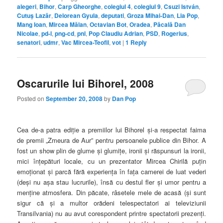
alegeri
,
Bihor
,
Carp Gheorghe
,
colegiul 4
,
colegiul 9
,
Csuzi István
,
Cutuş Lazăr
,
Delorean Gyula
,
deputati
,
Groza Mihai-Dan
,
Lia Pop
,
Mang Ioan
,
Mircea Mălan
,
Octavian Bot
,
Oradea
,
Păcală Dan
Nicolae
,
pd-l
,
png-cd
,
pnl
,
Pop Claudiu Adrian
,
PSD
,
Rogerius
,
senatori
,
udmr
,
Vac Mircea-Teofil
,
vot
|
1
Reply
Oscarurile lui Bihorel, 2008
Posted on
September 20, 2008
by
Dan Pop
Cea de-a patra ediţie a premiilor lui Bihorel şi-a respectat faima
de premii „Zmeura de Aur” pentru persoanele publice din Bihor. A
fost un show plin de glume şi glumiţe, ironii şi răspunsuri la ironii,
mici înţepături locale, cu un prezentator Mircea Chirilă puţin
emoţionat şi parcă fără experienţa în faţa camerei de luat vederi
(deşi nu aşa stau lucrurile), însă cu destul fler şi umor pentru a
menţine atmosfera. Din păcate, râsetele mele de acasă (şi sunt
sigur că şi a multor orădeni telespectatori ai televiziunii
Transilvania) nu au avut corespondent printre spectatorii prezenţi.