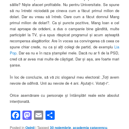
sălile? Nişte afaceri profitabile. Nu pentru Universitate. Se spune
să nu întrebi niciodată pe cineva cum a făcut primul milion de
dolari. Dar eu vreau să întreb. Oare cum a făcut domnul Mang
primul milion de dolari?. Ca şi puncte pozitive, Mang Ioan e cel
mai aproape de orădeni, a dus o campanie bine gândită, multe
participări la TV, şi-a spus răspicat programul şi acum aşteaptă
recompensa alegătorilor. Are în vocea sa convingerea că ceea ce
spune chiar crede, nu ca şi alţi colegi de partid, de exemplu
Lia
Pop
. Dar ea nu e în raza ştampilei mele. Dacă nu ar fi de la PSD,
cred că ar avea mai multe de câştigat. Dar şi aşa, are foarte mari
şanse.
În loc de concluzie, să vă zic sloganul meu electoral: „Toţi avem
nevoie de odihnă. Unii au nevoie de 4 ani. Ajutaţi-i. Votaţi-i”.
Orice asemănare cu personaje şi întâmplări reale este absolut
intenţionată.
Facebook
Mastodon
Email
Share
Posted in
Opinii
|
Tagged
30 noiembrie
,
academia catavencu
,