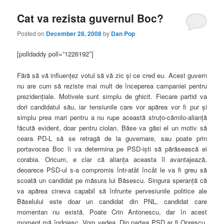
Cat va rezista guvernul Boc?
Posted on
December 28, 2008
by
Dan Pop
[polldaddy poll=”1226192″]
Fără să vă influenţez votul să vă zic şi ce cred eu. Acest guvern
nu are cum să reziste mai mult de începerea campaniei pentru
prezidenţiale. Motivele sunt simplu de ghicit. Fiecare partid va
dori candidatul său, iar tensiunile care vor apărea vor fi pur şi
simplu prea mari pentru a nu rupe această struţo-cămilo-alianţă
făcută evident, doar pentru ciolan. Băse va găsi el un motiv să
ceara PD-L să se retragă de la guvernare, sau poate prin
portavocea Boc îi va determina pe PSD-işti să părăsească ei
corabia. Oricum, e clar că alianţa aceasta îl avantajează,
deoarece PSD-ul s-a compromis într-atât încât le va fi greu să
scoată un candidat pe măsura lui Băsescu. Singura speranţă că
va apărea cineva capabil să înfrunte pervesiunile politice ale
Băselului este doar un candidat din PNL, candidat care
momentan nu există. Poate Crin Antonescu, dar în acest
moment mă îndoiesc. Vom vedea. Din partea PSD ar fi Oprescu,