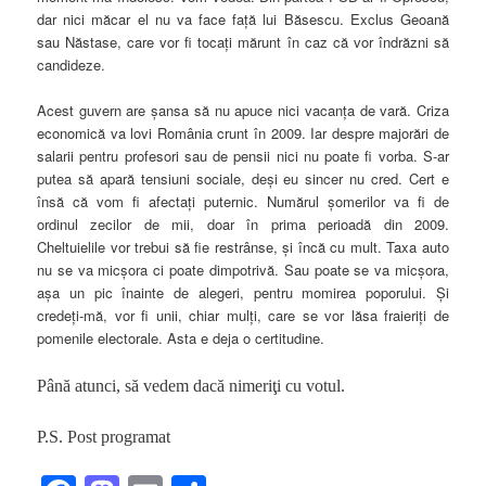
dar nici măcar el nu va face faţă lui Băsescu. Exclus Geoană
sau Năstase, care vor fi tocaţi mărunt în caz că vor îndrăzni să
candideze.
Acest guvern are şansa să nu apuce nici vacanţa de vară. Criza
economică va lovi România crunt în 2009. Iar despre majorări de
salarii pentru profesori sau de pensii nici nu poate fi vorba. S-ar
putea să apară tensiuni sociale, deşi eu sincer nu cred. Cert e
însă că vom fi afectaţi puternic. Numărul şomerilor va fi de
ordinul zecilor de mii, doar în prima perioadă din 2009.
Cheltuielile vor trebui să fie restrânse, şi încă cu mult. Taxa auto
nu se va micşora ci poate dimpotrivă. Sau poate se va micşora,
aşa un pic înainte de alegeri, pentru momirea poporului. Şi
credeţi-mă, vor fi unii, chiar mulţi, care se vor lăsa fraieriţi de
pomenile electorale. Asta e deja o certitudine.
Până atunci, să vedem dacă nimeriţi cu votul.
P.S. Post programat