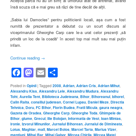
Aceştia parcă nu au un simţ al umorului atât de antrenat, având
însă scuza că e mai greu să râzi de tine decât de alţii.
„Sabia lui Damocles” pentru politicienii locali, aşa cum a fost
numită de prezentator a debutat cu un scurt discurs al
viceprimarului Gheorghe Carp care le-a urat celor prezenţi „să
prindă un loc de la coadă” în acest top mai mult sau mai puţin
infam.
Continue reading
→
Facebook
Mastodon
Email
Share
Posted in
Opinii
|
Tagged
2008
,
Adrian
,
Adrian Cris
,
Adrian Mihut
,
Alexandru Kiss
,
Alexandru Lele
,
Alexandru Mudura
,
Alexandru
Toht
,
Aurelia Tent
,
Biblioteca Judeteana
,
Bihor
,
Bihoreanul
,
bihorel
,
Calin Raita
,
consiliul judetean
,
Cornel Lupau
,
Daniel Meze
,
Directia
Tehnica
,
Doru
,
FC Bihor
,
Florin Budea
,
Fratii Micula
,
gaura neagra
,
Gazeta de Oradea
,
Gheorghe Carp
,
Gheorghe Toda
,
Ghimpele de
Bihor
,
glume
,
Grecul
,
Ilie Bolojan
,
Informatia de Vest
,
Ioan Mintas
,
ironie
,
Izvorul Minunilor
,
Jurnalul Bihorean
,
Jurnalul de Dimineata
,
Lotus
,
Maghiar
,
mall
,
Marcel Bolos
,
Marcel Tarta
,
Marius Vizer
,
mentiuni
,
Mihai Bar
,
Mihai Gabor
,
Mircea Chirila
,
Mircea Matei
,