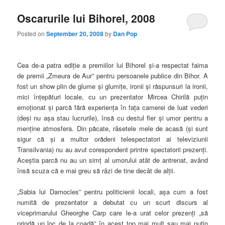
Oscarurile lui Bihorel, 2008
Posted on
September 20, 2008
by
Dan Pop
Cea de-a patra ediţie a premiilor lui Bihorel şi-a respectat faima
de premii „Zmeura de Aur” pentru persoanele publice din Bihor. A
fost un show plin de glume şi glumiţe, ironii şi răspunsuri la ironii,
mici înţepături locale, cu un prezentator Mircea Chirilă puţin
emoţionat şi parcă fără experienţa în faţa camerei de luat vederi
(deşi nu aşa stau lucrurile), însă cu destul fler şi umor pentru a
menţine atmosfera. Din păcate, râsetele mele de acasă (şi sunt
sigur că şi a multor orădeni telespectatori ai televiziunii
Transilvania) nu au avut corespondent printre spectatorii prezenţi.
Aceştia parcă nu au un simţ al umorului atât de antrenat, având
însă scuza că e mai greu să râzi de tine decât de alţii.
„Sabia lui Damocles” pentru politicienii locali, aşa cum a fost
numită de prezentator a debutat cu un scurt discurs al
viceprimarului Gheorghe Carp care le-a urat celor prezenţi „să
prindă un loc de la coadă” în acest top mai mult sau mai puţin