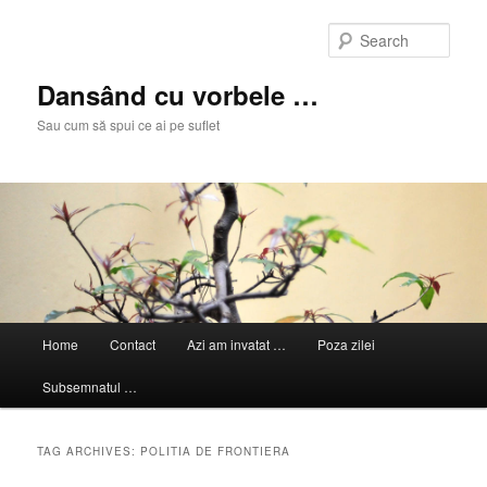
Skip
Skip
to
to
Sear
primary
secondary
content
content
Dansând cu vorbele …
Sau cum să spui ce ai pe suflet
Main
Home
Contact
Azi am invatat …
Poza zilei
menu
Subsemnatul …
TAG ARCHIVES:
POLITIA DE FRONTIERA