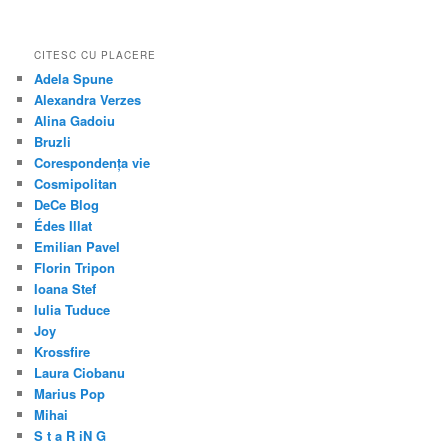
CITESC CU PLACERE
Adela Spune
Alexandra Verzes
Alina Gadoiu
Bruzli
Corespondența vie
Cosmipolitan
DeCe Blog
Édes Illat
Emilian Pavel
Florin Tripon
Ioana Stef
Iulia Tuduce
Joy
Krossfire
Laura Ciobanu
Marius Pop
Mihai
S t a R iN G